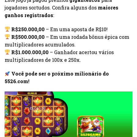
jogadores sortudos. Confira alguns dos
maiores
ganhos registrados
:
R$250.000,00
– Em uma aposta de R$10!
R$500.000,00
– Em uma rodada bônus épica com
multiplicadores acumulados.
R$1.000.000,00
– Ganhador acertou vários
multiplicadores de 100x e 250x.
Você pode ser o próximo milionário do
5526.com!