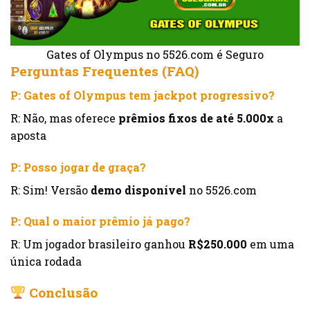
Gates of Olympus no 5526.com é Seguro
Perguntas Frequentes (FAQ)
P: Gates of Olympus tem jackpot progressivo?
R: Não, mas oferece
prêmios fixos de até 5.000x
a
aposta
P: Posso jogar de graça?
R: Sim! Versão
demo disponível
no 5526.com
P: Qual o maior prêmio já pago?
R: Um jogador brasileiro ganhou
R$250.000
em uma
única rodada
Conclusão