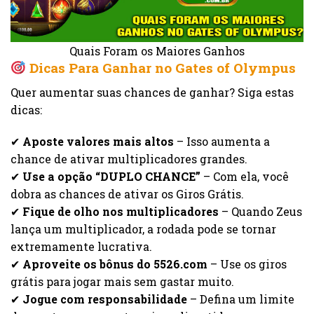
Quais Foram os Maiores Ganhos
Dicas Para Ganhar no Gates of Olympus
Quer aumentar suas chances de ganhar? Siga estas
dicas:
✔
Aposte valores mais altos
– Isso aumenta a
chance de ativar multiplicadores grandes.
✔
Use a opção “DUPLO CHANCE”
– Com ela, você
dobra as chances de ativar os Giros Grátis.
✔
Fique de olho nos multiplicadores
– Quando Zeus
lança um multiplicador, a rodada pode se tornar
extremamente lucrativa.
✔
Aproveite os bônus do 5526.com
– Use os giros
grátis para jogar mais sem gastar muito.
✔
Jogue com responsabilidade
– Defina um limite