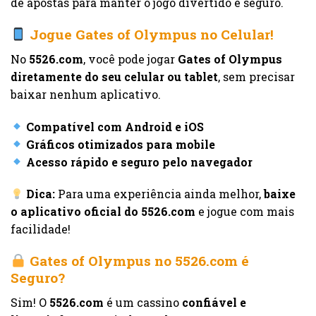
de apostas para manter o jogo divertido e seguro.
Jogue Gates of Olympus no Celular!
No
5526.com
, você pode jogar
Gates of Olympus
diretamente do seu celular ou tablet
, sem precisar
baixar nenhum aplicativo.
Compatível com Android e iOS
Gráficos otimizados para mobile
Acesso rápido e seguro pelo navegador
Dica:
Para uma experiência ainda melhor,
baixe
o aplicativo oficial do 5526.com
e jogue com mais
facilidade!
Gates of Olympus no 5526.com é
Seguro?
Sim! O
5526.com
é um cassino
confiável e