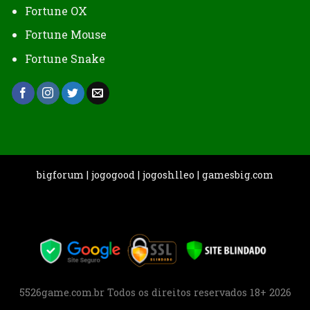
Fortune OX
Fortune Mouse
Fortune Snake
bigforum
|
jogogood
|
jogoshlleo
|
gamesbig.com
5526game.com.br Todos os direitos reservados 18+ 2026