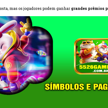
osta, mas os jogadores podem ganhar
grandes prêmios p