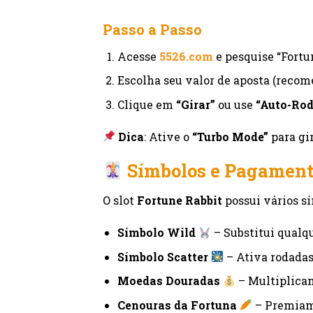
Passo a Passo
Acesse
5526.com
e pesquise “Fortu
Escolha seu valor de aposta (reco
Clique em
“Girar”
ou use
“Auto-Ro
Dica
: Ative o
“Turbo Mode”
para gi
Símbolos e Pagament
O slot
Fortune Rabbit
possui vários sí
Símbolo Wild
– Substitui qualq
Símbolo Scatter
– Ativa rodadas
Moedas Douradas
– Multiplicam
Cenouras da Fortuna
– Premiam 