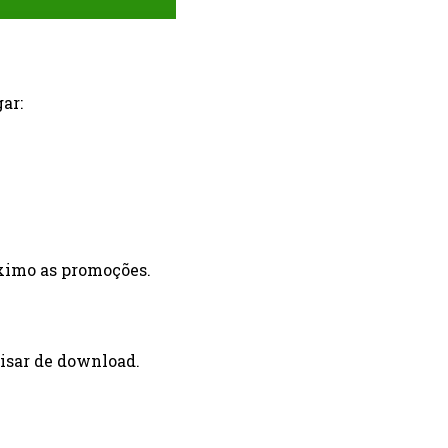
ar:
ximo as promoções.
cisar de download.