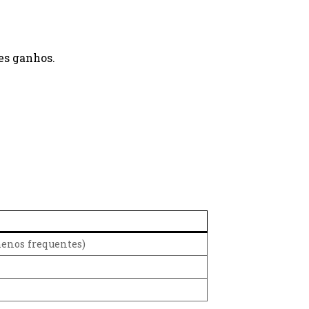
es ganhos.
menos frequentes)