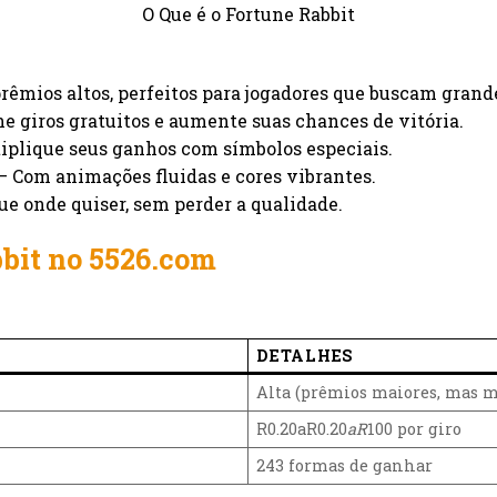
O Que é o Fortune Rabbit
prêmios altos, perfeitos para jogadores que buscam grand
e giros gratuitos e aumente suas chances de vitória.
iplique seus ganhos com símbolos especiais.
– Com animações fluidas e cores vibrantes.
e onde quiser, sem perder a qualidade.
bit no 5526.com
DETALHES
Alta (prêmios maiores, mas 
R0.20aR0.20
a
R
100 por giro
243 formas de ganhar