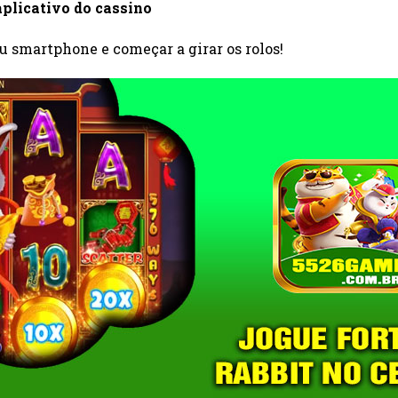
plicativo do cassino
eu smartphone e começar a girar os rolos!