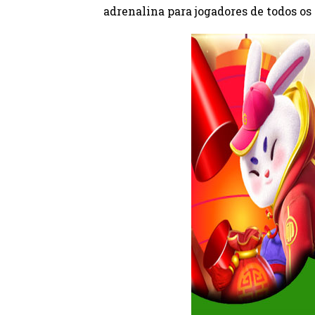
adrenalina para jogadores de todos os 