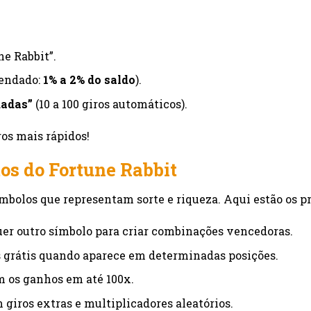
ne Rabbit”.
mendado:
1% a 2% do saldo
).
dadas”
(10 a 100 giros automáticos).
ros mais rápidos!
os do Fortune Rabbit
mbolos que representam sorte e riqueza. Aqui estão os pr
uer outro símbolo para criar combinações vencedoras.
 grátis quando aparece em determinadas posições.
 os ganhos em até 100x.
giros extras e multiplicadores aleatórios.