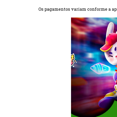
Os pagamentos variam conforme a ap