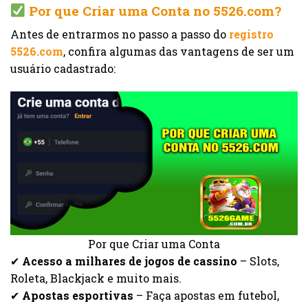
Por que Criar uma Conta no 5526.com?
Antes de entrarmos no passo a passo do
registro
5526.com
, confira algumas das vantagens de ser um
usuário cadastrado:
Por que Criar uma Conta
✔
Acesso a milhares de jogos de cassino
– Slots,
Roleta, Blackjack e muito mais.
✔
Apostas esportivas
– Faça apostas em futebol,