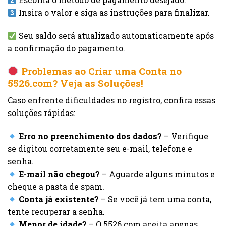
Insira o valor e siga as instruções para finalizar.
Seu saldo será atualizado automaticamente após
a confirmação do pagamento.
Problemas ao Criar uma Conta no
5526.com? Veja as Soluções!
Caso enfrente dificuldades no registro, confira essas
soluções rápidas:
Erro no preenchimento dos dados?
– Verifique
se digitou corretamente seu e-mail, telefone e
senha.
E-mail não chegou?
– Aguarde alguns minutos e
cheque a pasta de spam.
Conta já existente?
– Se você já tem uma conta,
tente recuperar a senha.
Menor de idade?
– O 5526.com aceita apenas