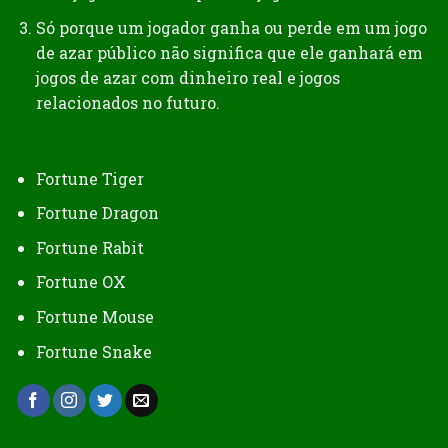
Só porque um jogador ganha ou perde em um jogo
de azar público não significa que ele ganhará em
jogos de azar com dinheiro real e jogos
relacionados no futuro.
Fortune Tiger
Fortune Dragon
Fortune Rabit
Fortune OX
Fortune Mouse
Fortune Snake