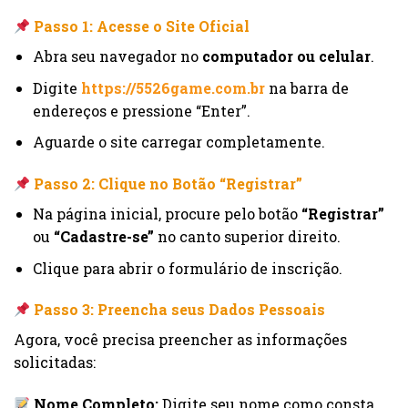
Passo 1: Acesse o Site Oficial
Abra seu navegador no
computador ou celular
.
Digite
https://5526game.com.br
na barra de
endereços e pressione “Enter”.
Aguarde o site carregar completamente.
Passo 2: Clique no Botão “Registrar”
Na página inicial, procure pelo botão
“Registrar”
ou
“Cadastre-se”
no canto superior direito.
Clique para abrir o formulário de inscrição.
Passo 3: Preencha seus Dados Pessoais
Agora, você precisa preencher as informações
solicitadas:
Nome Completo:
Digite seu nome como consta