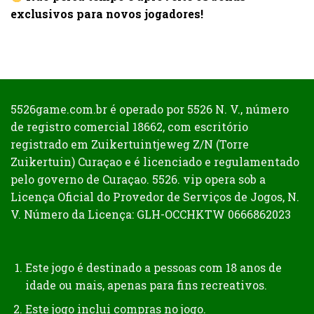
exclusivos para novos jogadores!
5526game.com.br
é operado por 5526 N. V., número
de registro comercial 18662, com escritório
registrado em Zuikertuintjeweg Z/N (Torre
Zuikertuin) Curaçao e é licenciado e regulamentado
pelo governo de Curaçao. 5526. vip opera sob a
Licença Oficial do Provedor de Serviços de Jogos, N.
V. Número da Licença: GLH-OCCHKTW 0666862023
Este jogo é destinado a pessoas com 18 anos de
idade ou mais, apenas para fins recreativos.
Este jogo inclui compras no jogo.