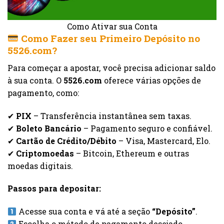
Como Ativar sua Conta
Como Fazer seu Primeiro Depósito no
5526.com?
Para começar a apostar, você precisa adicionar saldo
à sua conta. O
5526.com
oferece várias opções de
pagamento, como:
✔
PIX
– Transferência instantânea sem taxas.
✔
Boleto Bancário
– Pagamento seguro e confiável.
✔
Cartão de Crédito/Débito
– Visa, Mastercard, Elo.
✔
Criptomoedas
– Bitcoin, Ethereum e outras
moedas digitais.
Passos para depositar:
Acesse sua conta e vá até a seção
“Depósito”
.
Escolha o método de pagamento desejado.