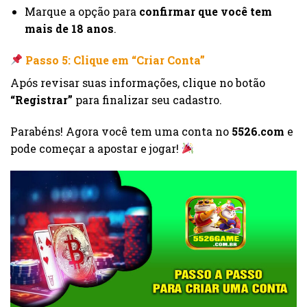
Marque a opção para
confirmar que você tem
mais de 18 anos
.
Passo 5: Clique em “Criar Conta”
Após revisar suas informações, clique no botão
“Registrar”
para finalizar seu cadastro.
Parabéns! Agora você tem uma conta no
5526.com
e
pode começar a apostar e jogar!