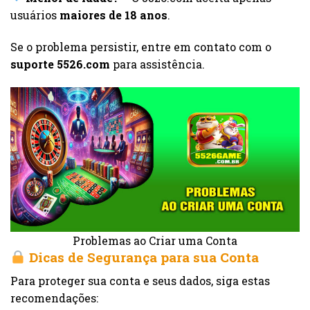
usuários
maiores de 18 anos
.
Se o problema persistir, entre em contato com o
suporte 5526.com
para assistência.
Problemas ao Criar uma Conta
Dicas de Segurança para sua Conta
Para proteger sua conta e seus dados, siga estas
recomendações: